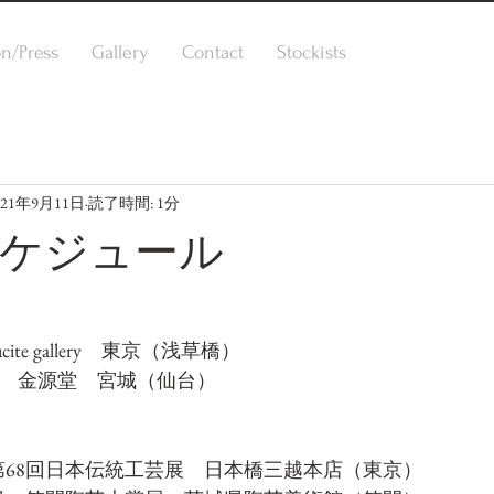
on/Press
Gallery
Contact
Stockists
021年9月11日
読了時間: 1分
 スケジュール
cite gallery　東京（浅草橋）
7日　金源堂　宮城（仙台）
　第68回日本伝統工芸展　日本橋三越本店（東京）