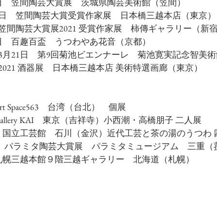
16日　笠間陶芸大賞展　茨城県陶芸美術館（笠間）
月16日　笠間陶芸大賞受賞作家展　日本橋三越本店（東京）
日　笠間陶芸大賞展2021 受賞作家展　柿傳ギャラリー（新
月5日　百趣百盃　うつわやあ花音（京都）
22年3月21日　第9回菊池ビエンナーレ　菊池寛実記念智美
　2021 酒器展　日本橋三越本店 美術特選画廊（東京）
rt Space563　台湾（台北）　個展
Gallery KAI　東京（吉祥寺）小西潮・高橋朋子 二人展
4日　国立工芸館　石川（金沢）近代工芸と茶の湯のうつわ
6日　パラミタ陶芸大賞展　パラミタミュージアム　三重（
日　札幌三越本館９階三越ギャラリー　北海道（札幌）