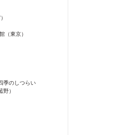
宿）
術館（東京）
 四季のしつらい
菰野）