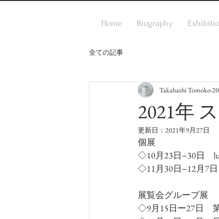
Home
Biography
Exhibiti
全ての記事
Takahashi Tomoko
2
2021年
更新日：
2021年9月27日
個展
◇10月23日−30日　lu
◇11月30日−12月
展覧会グループ展
◇9月15日ー27日